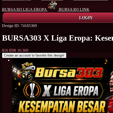
BURSA303 LIGA EROPA
BURSA303 LINK
LOGIN
Design ID: 74165369
BURSA303 X Liga Eropa: Kesem
$16
IDR 10.369
Create an account to favorite this design!