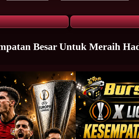
patan Besar Untuk Meraih Hadi